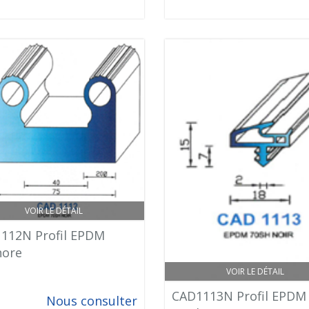
VOIR LE DÉTAIL
112N Profil EPDM
hore
VOIR LE DÉTAIL
CAD1113N Profil EPDM
Nous consulter