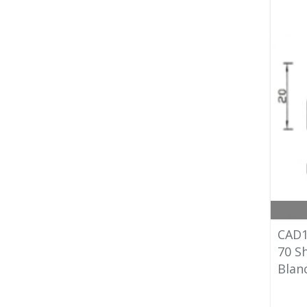
CAD1
70 S
Blan