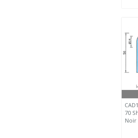
CAD1
70 S
Noir