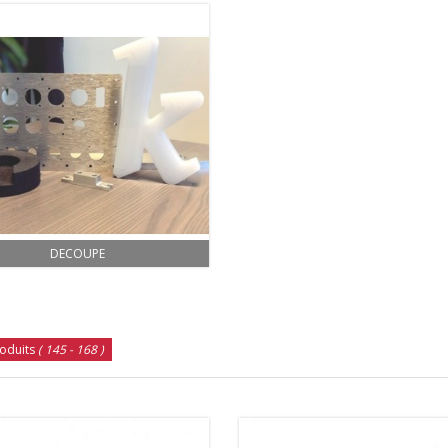
DECOUPE
oduits
( 145 - 168 )