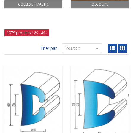
COLLES ET MASTIC
DECOUPE
1079 produits
( 25 - 48 )
Trier par :
Position