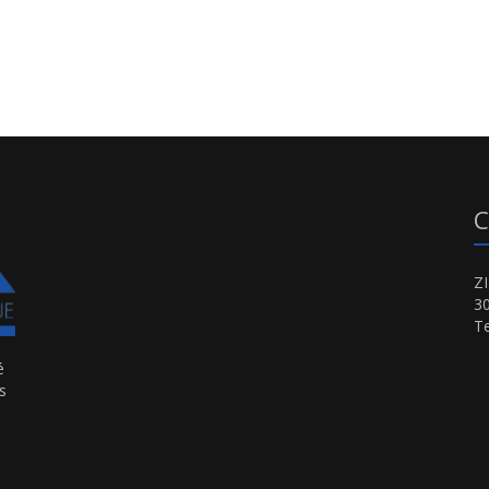
C
Z
3
Te
é
s