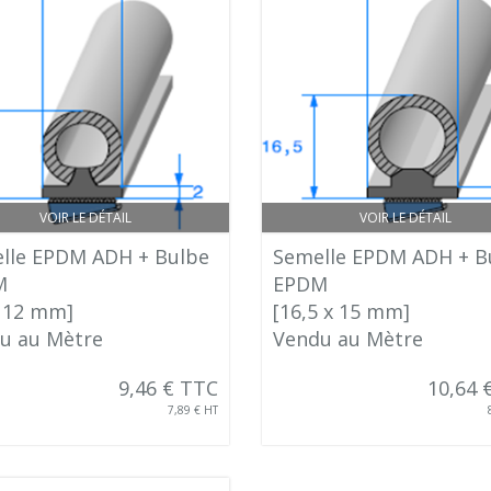
VOIR LE DÉTAIL
VOIR LE DÉTAIL
lle EPDM ADH + Bulbe
Semelle EPDM ADH + B
M
EPDM
x 12 mm]
[16,5 x 15 mm]
u au Mètre
Vendu au Mètre
9,46 € TTC
10,64 
7,89 € HT