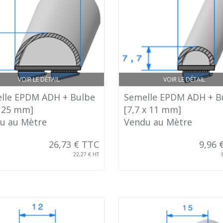
VOIR LE DÉTAIL
VOIR LE DÉTAIL
lle EPDM ADH + Bulbe
Semelle EPDM ADH + B
x 25 mm]
[7,7 x 11 mm]
u au Mètre
Vendu au Mètre
26,73 € TTC
9,96 
22,27 € HT