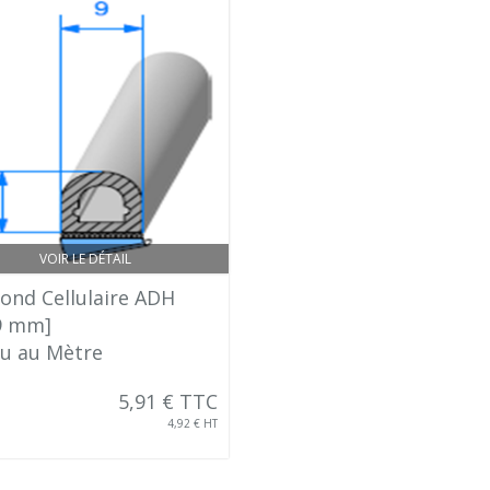
VOIR LE DÉTAIL
Rond Cellulaire ADH
 9 mm]
u au Mètre
5,91 € TTC
4,92 € HT