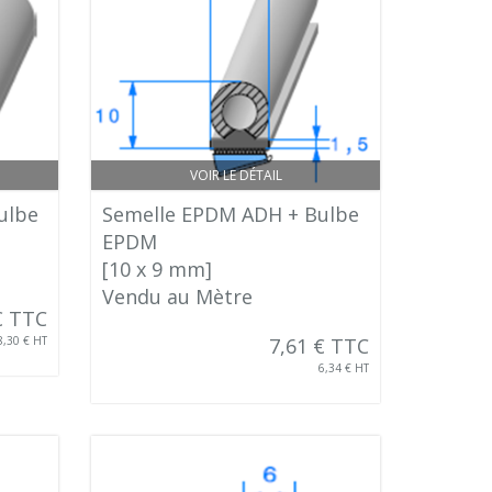
VOIR LE DÉTAIL
ulbe
Semelle EPDM ADH + Bulbe
EPDM
[10 x 9 mm]
Vendu au Mètre
€ TTC
8,30 € HT
7,61 € TTC
6,34 € HT