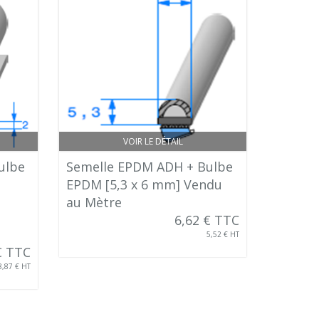
VOIR LE DÉTAIL
ulbe
Semelle EPDM ADH + Bulbe
EPDM [5,3 x 6 mm] Vendu
au Mètre
6,62 € TTC
5,52 € HT
€ TTC
8,87 € HT