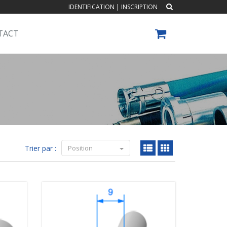
IDENTIFICATION
|
INSCRIPTION
TACT
Trier par :
Position