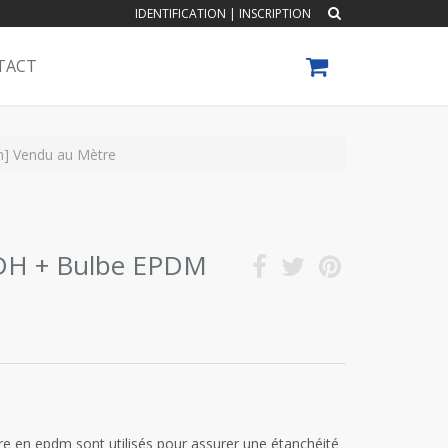
IDENTIFICATION
|
INSCRIPTION
TACT
] Vendu au Mètre
DH + Bulbe EPDM
aire en epdm sont utilisés pour assurer une étanchéité