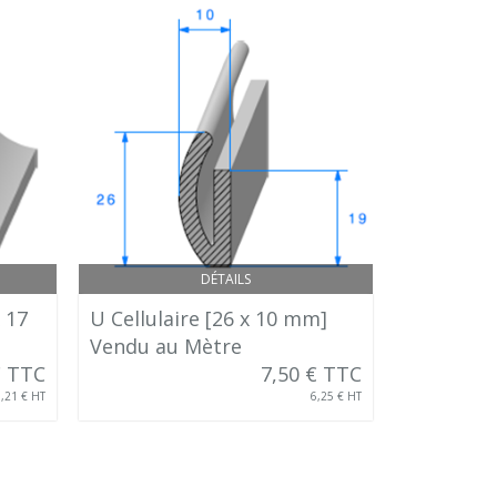
DÉTAILS
x 17
U Cellulaire [26 x 10 mm]
1/2 Rond 
Vendu au Mètre
Vendu au
€ TTC
7,50 € TTC
5,21 € HT
6,25 € HT