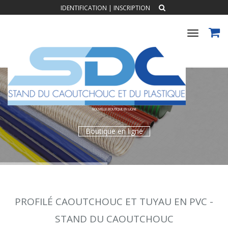
IDENTIFICATION
|
INSCRIPTION
Toggle
navigat
SDC
NOUVELLE BOUTIQUE EN LIGNE
Boutique en ligne
PROFILÉ CAOUTCHOUC ET TUYAU EN PVC -
STAND DU CAOUTCHOUC