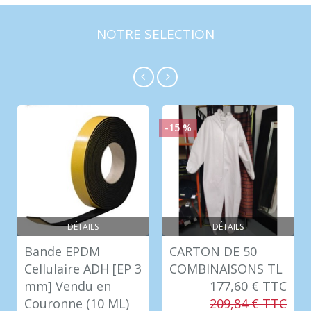
NOTRE SELECTION
-15 %
DÉTAILS
DÉTAILS
Bande EPDM
CARTON DE 50
Cellulaire ADH [EP 3
COMBINAISONS TL
mm] Vendu en
177,60 € TTC
Couronne (10 ML)
209,84 € TTC