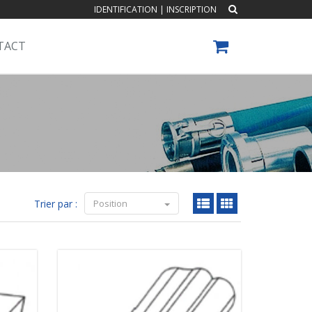
IDENTIFICATION
|
INSCRIPTION
TACT
Trier par :
Position