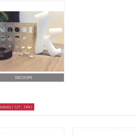
DECOUPE
oduits
( 121 - 144 )