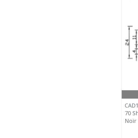
CAD1
70 S
Noir