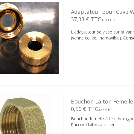
Adaptateur pour Cuve 
37,33 € TTC
31,11 € HT
L'adaptateur se visse sur la van
(vanne collée, inamovible). Cons
Bouchon Laiton Femelle
0,56 € TTC
0,46 € HT
Bouchon femelle à tête hexago
Raccord laiton à visser