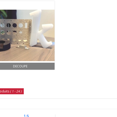
DECOUPE
oduits
( 1 - 24 )