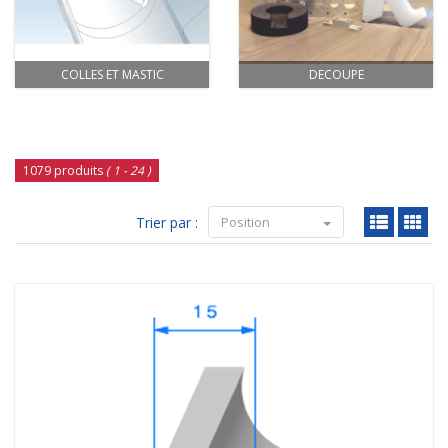
COLLES ET MASTIC
DECOUPE
1079 produits
( 1 - 24 )
Trier par :
Position