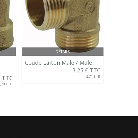
DÉTAILS
Coude Laiton Mâle / Mâle
Manchon 
3,25 € TTC
Femelle
€ TTC
2,71 € HT
2,78 € HT