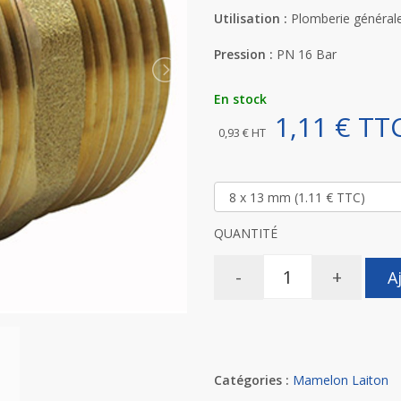
Utilisation :
Plomberie générale
Pression :
PN 16 Bar
En stock
1,11 € TT
0,93 € HT
QUANTITÉ
-
+
A
Catégories :
Mamelon Laiton