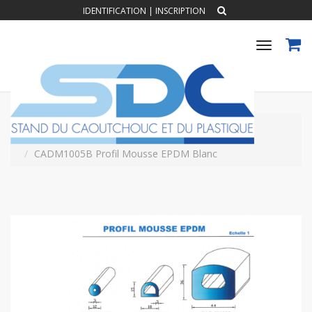
IDENTIFICATION
|
INSCRIPTION
Toggle
navigat
Accueil
PROFILS CAOUTCHOUC EXTRUDES
Profil Mousse EPDM
CADM1005B Profil Mousse EPDM Blanc