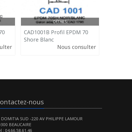
DÉTAILS
70
CAD1001B Profil EPDM 70
CAD1001N
Shore Blanc
Shore No
ulter
Nous consulter
ontactez-nous
I DOMITIA SUD -220 AV PHILIPPE LAMOUR
0300 BEAUCAIRE
l : 04.66.58.61.46