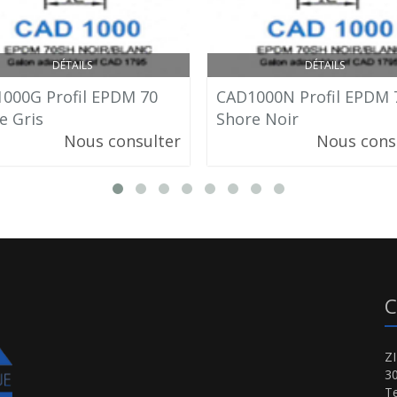
DÉTAILS
DÉTAILS
000G Profil EPDM 70
CAD1000N Profil EPDM 
e Gris
Shore Noir
Nous consulter
Nous cons
C
Z
3
Te