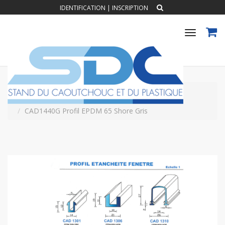
IDENTIFICATION
|
INSCRIPTION
Toggle
navigat
Accueil
PROFILS CAOUTCHOUC EXTRUDES
Profil Etanchéité Fenêtre
CAD1440G Profil EPDM 65 Shore Gris