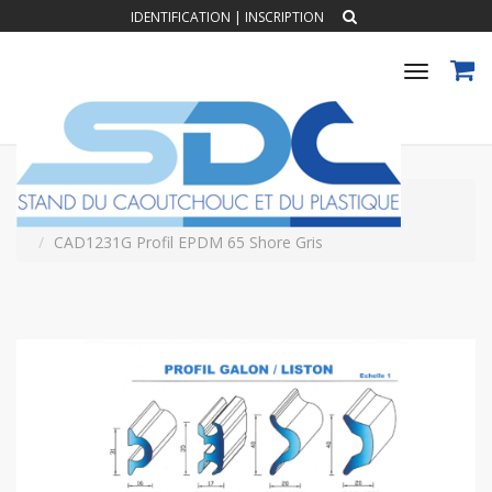
IDENTIFICATION
|
INSCRIPTION
Toggle
navigat
Accueil
PROFILS CAOUTCHOUC EXTRUDES
Profil Galon Liston
CAD1231G Profil EPDM 65 Shore Gris