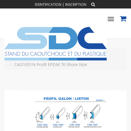
IDENTIFICATION
|
INSCRIPTION
Toggle
navigat
Accueil
PROFILS CAOUTCHOUC EXTRUDES
Profil Galon Liston
CAD1051N Profil EPDM 70 Shore Noir