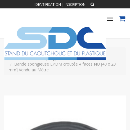
IDENTIFICATION
|
INSCRIPTION
Toggle
navigat
Accueil
BANDE MOUSSE
Bande mousse spongieuse NU
Bande spongieuse EPDM croutée 4 faces NU [40 x 20
mm] Vendu au Mètre