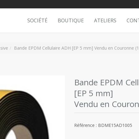
SOCIÉTÉ
BOUTIQUE
ATELIERS
CON
sive
Bande EPDM Cellulaire ADH [EP 5 mm] Vendu en Couronne (
Bande EPDM Cell
[EP 5 mm]
Vendu en Couron
Référence : BDME15AD1005