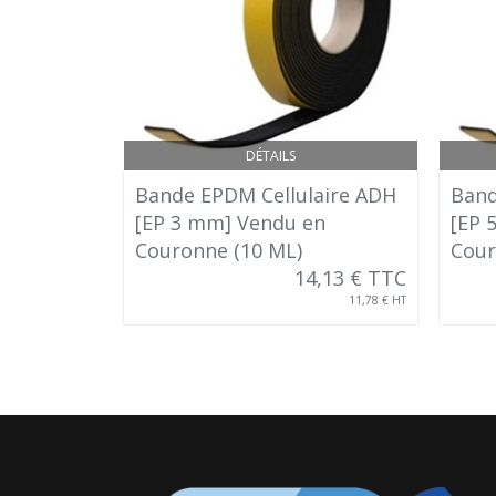
DÉTAILS
Bande EPDM Cellulaire ADH
Band
[EP 3 mm] Vendu en
[EP 
Couronne (10 ML)
Cour
14,13 € TTC
11,78 € HT