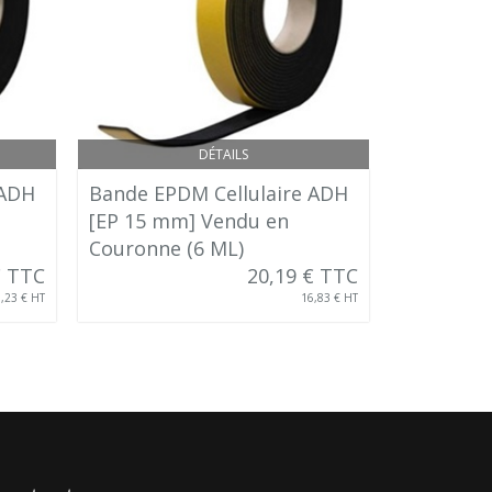
DÉTAILS
 ADH
Bande EPDM Cellulaire ADH
Bande EP
[EP 15 mm] Vendu en
[EP 20 m
Couronne (6 ML)
Couronne
€ TTC
20,19 € TTC
,23 € HT
16,83 € HT