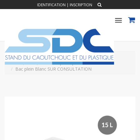
IDENTIFICATION
|
INSCRIPTION
Toggle
navigat
Accueil
CONTENANTS PLASTIQUES
Bac,caisse,conteneur plastique
Bac plein Blanc SUR CONSULTATION